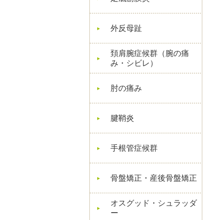
外反母趾
頚肩腕症候群（腕の痛
み・シビレ）
肘の痛み
腱鞘炎
手根管症候群
骨盤矯正・産後骨盤矯正
オスグッド・シュラッダ
ー