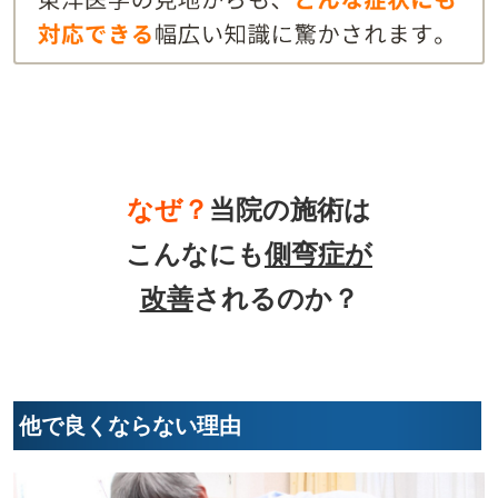
なぜ？
当院の
施術は
こんなにも
側弯症が
改善
されるのか？
他で良くならない理由