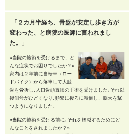
「２カ月半経ち、骨盤が安定し歩き方が
変わった、と病院の医師に言われまし
た。」
«当院の施術を受けるまで、ど
んな症状でお困りでしたか？»
家内は２年前に自転車（ロー
ドバイク）から落車して大腿
骨を骨折し､人口骨頭置換の手術を受けました｡それ以
後側弯がひどくなり､頻繁に後ろに転倒し、脳天を撃
つようになりました。
«当院の施術を受ける前に､それを軽減するためにど
んなことをされましたか？»